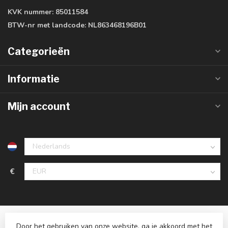
KVK nummer:
85011584
BTW-nr met landcode:
NL863468196B01
Categorieën
Informatie
Mijn account
€
Door het gebruiken van onze website, ga je akkoord met het