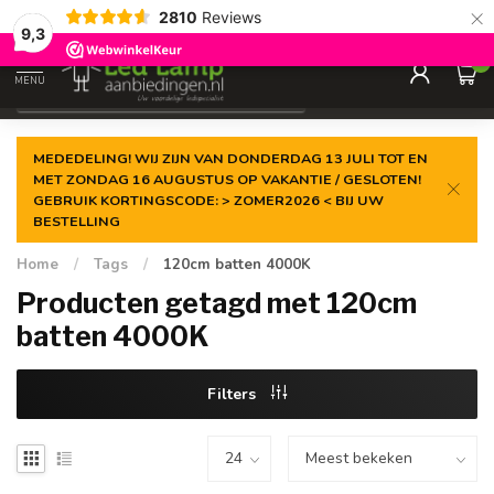
×
2810
Reviews
Gegarandeerde de
laagste prijs
9,3
0
MENU
€
Incl. 21% btw
MEDEDELING! WIJ ZIJN VAN DONDERDAG 13 JULI TOT EN
MET ZONDAG 16 AUGUSTUS OP VAKANTIE / GESLOTEN!
GEBRUIK KORTINGSCODE: > ZOMER2026 < BIJ UW
BESTELLING
Home
/
Tags
/
120cm batten 4000K
Producten getagd met 120cm
batten 4000K
Filters