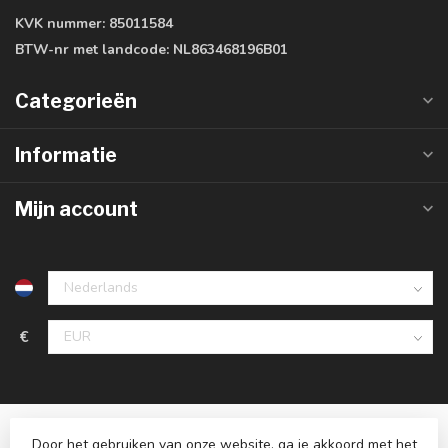
KVK nummer:
85011584
BTW-nr met landcode:
NL863468196B01
Categorieën
Informatie
Mijn account
€
Door het gebruiken van onze website, ga je akkoord met het