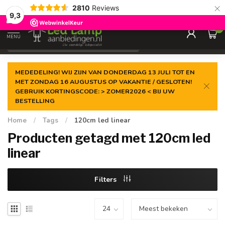
×
2810
Reviews
Gegarandeerde de
laagste prijs
9,3
0
MENU
€
Incl. 21% btw
MEDEDELING! WIJ ZIJN VAN DONDERDAG 13 JULI TOT EN
MET ZONDAG 16 AUGUSTUS OP VAKANTIE / GESLOTEN!
GEBRUIK KORTINGSCODE: > ZOMER2026 < BIJ UW
BESTELLING
Home
/
Tags
/
120cm led linear
Producten getagd met 120cm led
linear
Filters