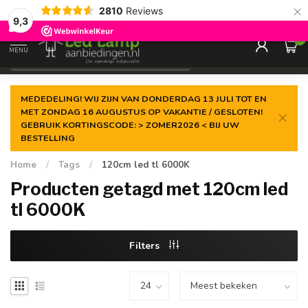
×
2810
Reviews
Gegarandeerde de
laagste prijs
9,3
0
MENU
€
Incl. 21% btw
MEDEDELING! WIJ ZIJN VAN DONDERDAG 13 JULI TOT EN
MET ZONDAG 16 AUGUSTUS OP VAKANTIE / GESLOTEN!
GEBRUIK KORTINGSCODE: > ZOMER2026 < BIJ UW
BESTELLING
Home
/
Tags
/
120cm led tl 6000K
Producten getagd met 120cm led
tl 6000K
Filters