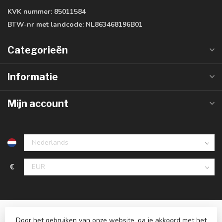
KVK nummer:
85011584
BTW-nr met landcode:
NL863468196B01
Categorieën
Informatie
Mijn account
€
Door het gebruiken van onze website, ga je akkoord met het