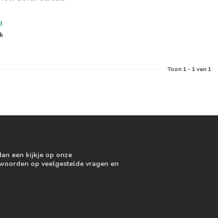
n en...
d
jk
Toon
1
-
1
van 1
dan een kijkje op onze
ntwoorden op veelgestelde vragen en