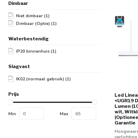
Dimbaar
Niet dimbaar
(1)
Dimbaar (Optie)
(1)
Waterbestendig
IP20 binnenhuis
(1)
Slagvast
IK02 (normaal gebruik)
(1)
Prijs
Led Line
<UGR19 D
Lumen (1
wit, Witk
Min
Max
(Optionee
Garantie
Hoogwaardi
verlichtin