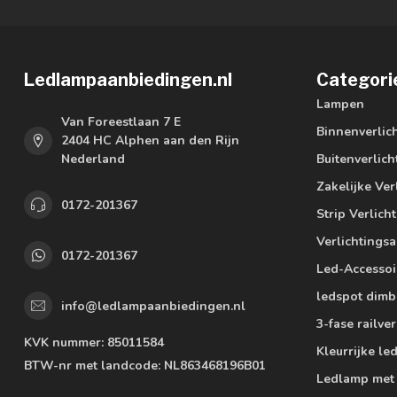
Ledlampaanbiedingen.nl
Categori
Lampen
Van Foreestlaan 7 E
Binnenverlic
2404 HC Alphen aan den Rijn
Nederland
Buitenverlich
Zakelijke Ver
0172-201367
Strip Verlich
Verlichtings
0172-201367
Led-Accessoi
ledspot dimb
info@ledlampaanbiedingen.nl
3-fase railver
KVK nummer:
85011584
Kleurrijke l
BTW-nr met landcode:
NL863468196B01
Ledlamp met