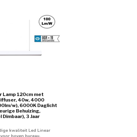
ar Lamp 120cm met
iffuser, 40w, 4000
00lm/w), 6000K Daglicht
leurige Behuizing,
l Dimbaar), 3 Jaar
ge kwaliteit Led Linear
g voor boven bureau,