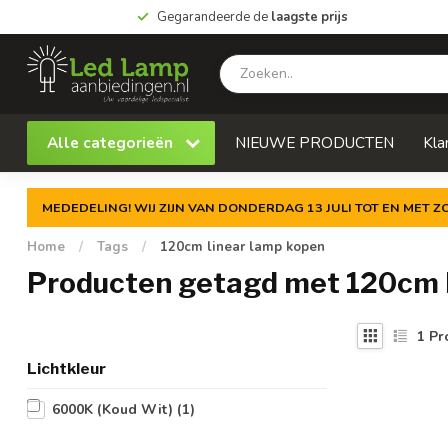
Gegarandeerde de
laagste prijs
Alle categorieën
NIEUWE PRODUCTEN
Kla
MEDEDELING! WIJ ZIJN VAN DONDERDAG 13 JULI TOT EN MET 
Home
/
Tags
/
120cm linear lamp kopen
Producten getagd met 120cm l
1
Pr
Lichtkleur
6000K (Koud Wit)
(1)