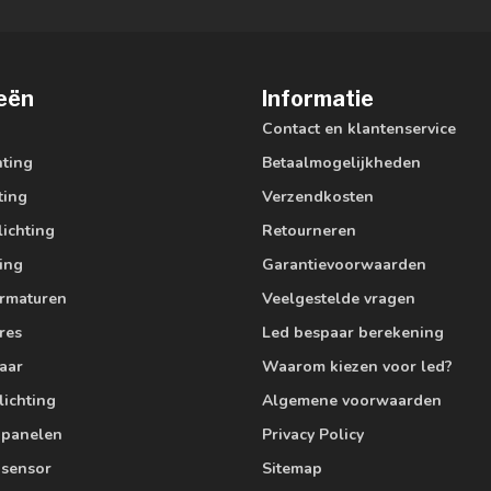
eën
Informatie
Contact en klantenservice
hting
Betaalmogelijkheden
ting
Verzendkosten
lichting
Retourneren
ting
Garantievoorwaarden
armaturen
Veelgestelde vragen
res
Led bespaar berekening
aar
Waarom kiezen voor led?
lichting
Algemene voorwaarden
edpanelen
Privacy Policy
 sensor
Sitemap