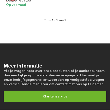
€57,95
€65,95
werkplaatsen en...
Op voorraad
Toon
1
-
1
van 1
Meer informatie
Als je vragen hebt over onze producten of je aankoop, neem
dan een kijkje op onze klantenservicepagina. Hier vind je
onze bedrijfsgegevens, antwoorden op veelgestelde vragen
en verschillende manieren om contact met ons op te nemen.
Klantenservice