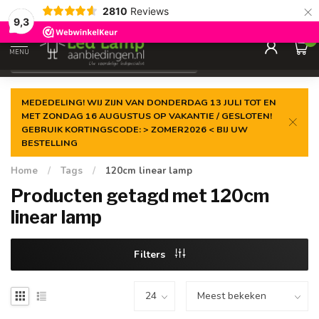
×
2810
Reviews
Gegarandeerde de
laagste prijs
9,3
0
MENU
€
Incl. 21% btw
MEDEDELING! WIJ ZIJN VAN DONDERDAG 13 JULI TOT EN
MET ZONDAG 16 AUGUSTUS OP VAKANTIE / GESLOTEN!
GEBRUIK KORTINGSCODE: > ZOMER2026 < BIJ UW
BESTELLING
Home
/
Tags
/
120cm linear lamp
Producten getagd met 120cm
linear lamp
Filters