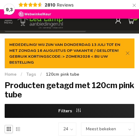
×
2810
Reviews
Gegarandeerde de
laagste prijs
9,3
0
MENU
€
Incl. 21% btw
MEDEDELING! WIJ ZIJN VAN DONDERDAG 13 JULI TOT EN
MET ZONDAG 16 AUGUSTUS OP VAKANTIE / GESLOTEN!
GEBRUIK KORTINGSCODE: > ZOMER2026 < BIJ UW
BESTELLING
Home
/
Tags
/
120cm pink tube
Producten getagd met 120cm pink
tube
Filters