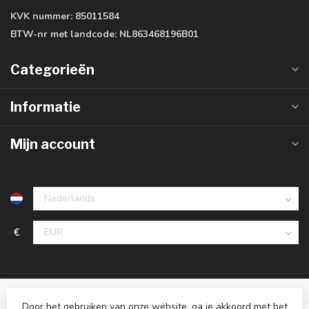
KVK nummer:
85011584
BTW-nr met landcode:
NL863468196B01
Categorieën
Informatie
Mijn account
€
Door het gebruiken van onze website, ga je akkoord met het