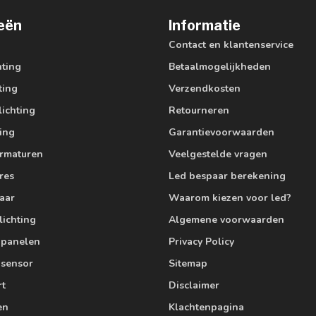
eën
Informatie
Contact en klantenservice
hting
Betaalmogelijkheden
ting
Verzendkosten
lichting
Retourneren
ting
Garantievoorwaarden
armaturen
Veelgestelde vragen
res
Led bespaar berekening
aar
Waarom kiezen voor led?
lichting
Algemene voorwaarden
edpanelen
Privacy Policy
 sensor
Sitemap
rt
Disclaimer
en
Klachtenpagina