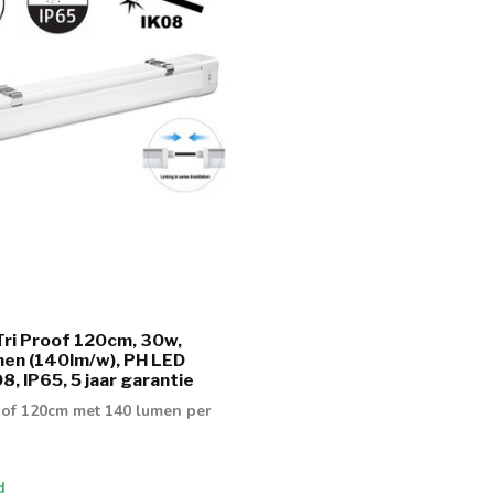
ri Proof 120cm, 30w,
en (140lm/w), PH LED
08, IP65, 5 jaar garantie
oof 120cm met 140 lumen per
d