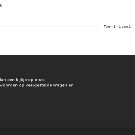
jk
Toon
1
-
1
van 1
dan een kijkje op onze
ntwoorden op veelgestelde vragen en