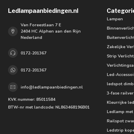
Ledlampaanbiedingen.nl
Categori
Lampen
Van Foreestlaan 7 E
Binnenverlic
2404 HC Alphen aan den Rijn
Nederland
Buitenverlich
Zakelijke Ver
0172-201367
Strip Verlich
Verlichtings
0172-201367
Led-Accessoi
ledspot dimb
info@ledlampaanbiedingen.nl
3-fase railver
KVK nummer:
85011584
Kleurrijke l
BTW-nr met landcode:
NL863468196B01
Ledlamp met
Railspot zwa
Ledstrip kop