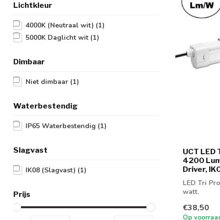
Lichtkleur
4000K (Neutraal wit)
(1)
5000K Daglicht wit
(1)
Dimbaar
Niet dimbaar
(1)
Waterbestendig
IP65 Waterbestendig
(1)
Slagvast
UCT LED T
4200 Lum
Driver, IK
IK08 (Slagvast)
(1)
LED Tri Pr
watt.
Prijs
€38,50
Op voorraa