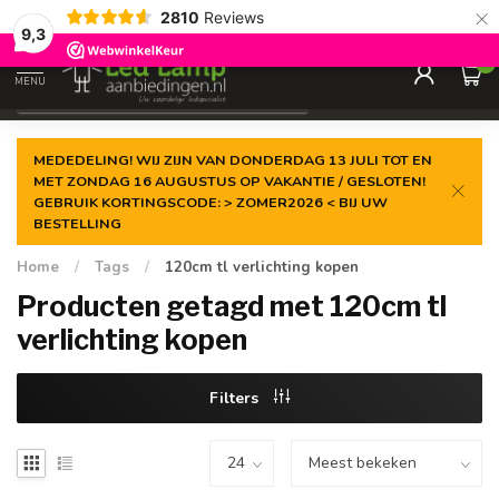
×
2810
Reviews
Gegarandeerde de
laagste prijs
9,3
0
MENU
€
Incl. 21% btw
MEDEDELING! WIJ ZIJN VAN DONDERDAG 13 JULI TOT EN
MET ZONDAG 16 AUGUSTUS OP VAKANTIE / GESLOTEN!
GEBRUIK KORTINGSCODE: > ZOMER2026 < BIJ UW
BESTELLING
Home
/
Tags
/
120cm tl verlichting kopen
Producten getagd met 120cm tl
verlichting kopen
Filters