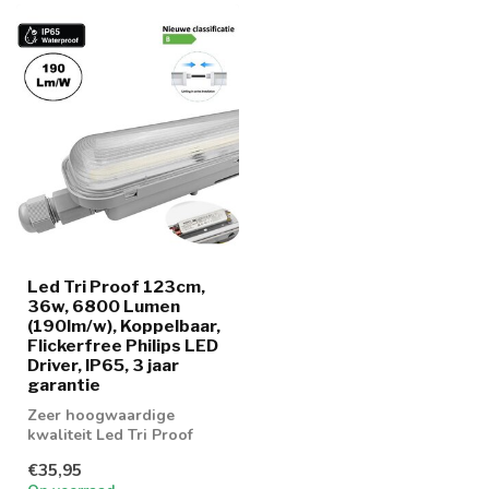
Led Tri Proof 123cm,
36w, 6800 Lumen
(190lm/w), Koppelbaar,
Flickerfree Philips LED
Driver, IP65, 3 jaar
garantie
Zeer hoogwaardige
kwaliteit Led Tri Proof
123cm, 36w met 190lm per
€35,95
watt.