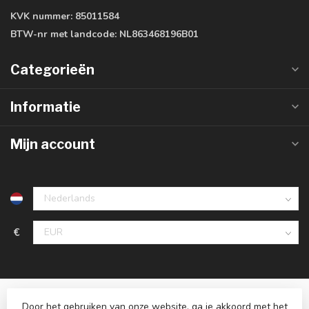
KVK nummer:
85011584
BTW-nr met landcode:
NL863468196B01
Categorieën
Informatie
Mijn account
€
Door het gebruiken van onze website, ga je akkoord met het