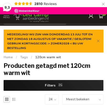
×
2810
Reviews
Gegarandeerde de
laagste prijs
9,3
0
MENU
€
Incl. 21% btw
MEDEDELING! WIJ ZIJN VAN DONDERDAG 13 JULI TOT EN
MET ZONDAG 16 AUGUSTUS OP VAKANTIE / GESLOTEN!
GEBRUIK KORTINGSCODE: > ZOMER2026 < BIJ UW
BESTELLING
Home
/
Tags
/
120cm warm wit
Producten getagd met 120cm
warm wit
Filters