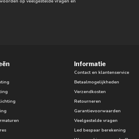
ntwoorden op veelgestelde vragen en
eën
Informatie
Contact en klantenservice
hting
Betaalmogelijkheden
ting
Verzendkosten
lichting
Retourneren
ting
Garantievoorwaarden
armaturen
Veelgestelde vragen
res
Led bespaar berekening