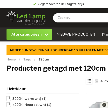
Gegarandeerde de
laagste prijs
Alle categorieën
NIEUWE PRODUCTEN
Kla
MEDEDELING! WIJ ZIJN VAN DONDERDAG 13 JULI TOT EN MET 
Home
/
Tags
/
120cm
Producten getagd met 120cm
4
Pr
Lichtkleur
3000K (warm wit)
(1)
4000K (Neutraal wit)
(1)