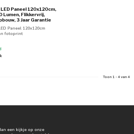
t LED Paneel 120x120cm,
 Lumen, Flikkervrij,
bouw, 3 Jaar Garantie
LED Paneel 120x120cm
n fotoprint
d
jk
Toon
1
-
4
van 4
dan een kijkje op onze