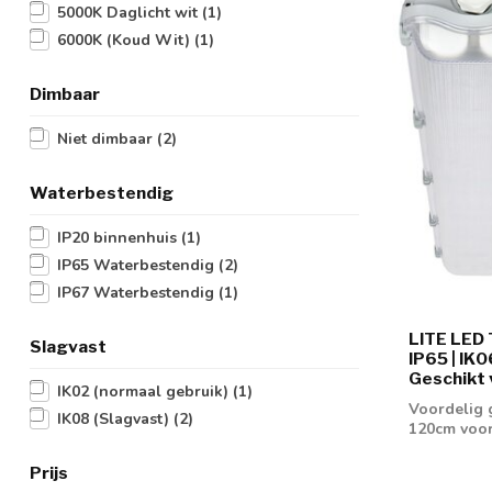
5000K Daglicht wit
(1)
6000K (Koud Wit)
(1)
Dimbaar
Niet dimbaar
(2)
Waterbestendig
IP20 binnenhuis
(1)
IP65 Waterbestendig
(2)
IP67 Waterbestendig
(1)
LITE LED 
Slagvast
IP65 | IK0
Geschikt 
IK02 (normaal gebruik)
(1)
Voordelig 
IK08 (Slagvast)
(2)
120cm voor
Prijs