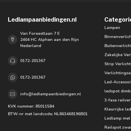
Ledlampaanbiedingen.nl
Categori
Lampen
Van Foreestlaan 7 E
Binnenverlic
2404 HC Alphen aan den Rijn
Nederland
Buitenverlich
Zakelijke Ver
0172-201367
Strip Verlich
Verlichtings
0172-201367
Led-Accessoi
ledspot dimb
info@ledlampaanbiedingen.nl
3-fase railver
KVK nummer:
85011584
Kleurrijke l
BTW-nr met landcode:
NL863468196B01
Ledlamp met
Railspot zwa