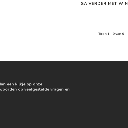
GA VERDER MET WIN
Toon
1
-
0
van 0
dan een kijkje op onze
ntwoorden op veelgestelde vragen en