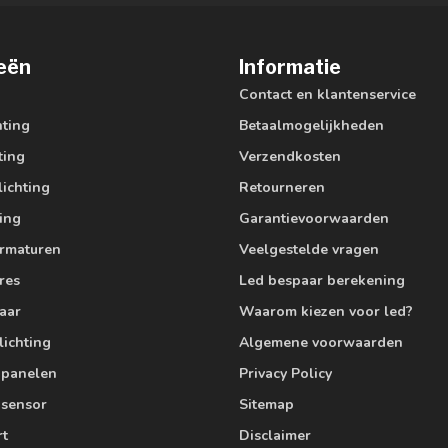
eën
Informatie
Contact en klantenservice
hting
Betaalmogelijkheden
ting
Verzendkosten
lichting
Retourneren
ting
Garantievoorwaarden
armaturen
Veelgestelde vragen
res
Led bespaar berekening
aar
Waarom kiezen voor led?
lichting
Algemene voorwaarden
edpanelen
Privacy Policy
 sensor
Sitemap
rt
Disclaimer