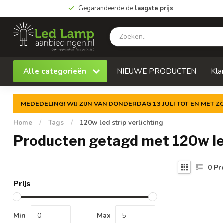
Gegarandeerde de
laagste prijs
Alle categorieën
NIEUWE PRODUCTEN
Kla
MEDEDELING! WIJ ZIJN VAN DONDERDAG 13 JULI TOT EN MET 
Home
/
Tags
/
120w led strip verlichting
Producten getagd met 120w led
0
Pr
Prijs
Min
Max