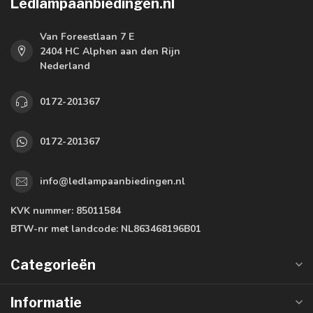
Ledlampaanbiedingen.nl
Van Foreestlaan 7 E
2404 HC Alphen aan den Rijn
Nederland
0172-201367
0172-201367
info@ledlampaanbiedingen.nl
KVK nummer:
85011584
BTW-nr met landcode:
NL863468196B01
Categorieën
Informatie