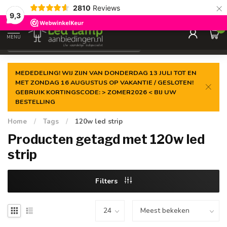
×
2810
Reviews
Gegarandeerde de
laagste prijs
9,3
0
MENU
€
Incl. 21% btw
MEDEDELING! WIJ ZIJN VAN DONDERDAG 13 JULI TOT EN
MET ZONDAG 16 AUGUSTUS OP VAKANTIE / GESLOTEN!
GEBRUIK KORTINGSCODE: > ZOMER2026 < BIJ UW
BESTELLING
Home
/
Tags
/
120w led strip
Producten getagd met 120w led
strip
Filters