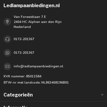
Ledlampaanbiedingen.nl
Van Foreestlaan 7 E
2404 HC Alphen aan den Rijn
Nederland
0172-201367
0172-201367
info@ledlampaanbiedingen.nl
KVK nummer:
85011584
BTW-nr met landcode:
NL863468196B01
Categorieën