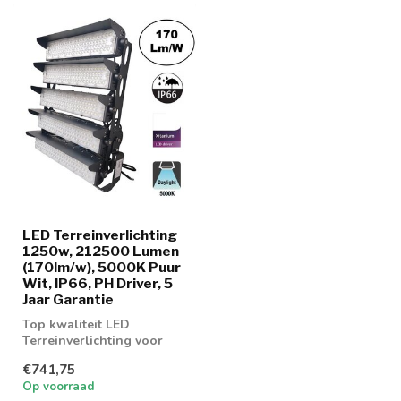
LED Terreinverlichting
1250w, 212500 Lumen
(170lm/w), 5000K Puur
Wit, IP66, PH Driver, 5
Jaar Garantie
Top kwaliteit LED
Terreinverlichting voor
sportvelden,
€741,75
parkeerplaatsen en
Op voorraad
bedrij...