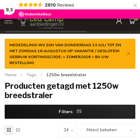
×
2810
Reviews
Gegarandeerde de
laagste prijs
9,3
0
MENU
€
Incl. 21% btw
MEDEDELING! WIJ ZIJN VAN DONDERDAG 13 JULI TOT EN
MET ZONDAG 16 AUGUSTUS OP VAKANTIE / GESLOTEN!
GEBRUIK KORTINGSCODE: > ZOMER2026 < BIJ UW
BESTELLING
Home
/
Tags
/
1250w breedstraler
Producten getagd met 1250w
breedstraler
Filters