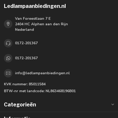
Ledlampaanbiedingen.nl
Van Foreestlaan 7 E
2404 HC Alphen aan den Rijn
Nederland
0172-201367
0172-201367
info@ledlampaanbiedingen.nl
KVK nummer:
85011584
BTW-nr met landcode:
NL863468196B01
Categorieën