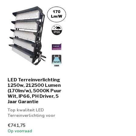
LED Terreinverlichting
1250w, 212500 Lumen
(170lm/w), 5000K Puur
Wit, IP66, PH Driver, 5
Jaar Garantie
Top kwaliteit LED
Terreinverlichting voor
sportvelden,
€741,75
parkeerplaatsen en
Op voorraad
bedrij...