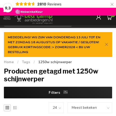
×
2810
Reviews
Gegarandeerde de
laagste prijs
9,3
0
MENU
€
Incl. 21% btw
MEDEDELING! WIJ ZIJN VAN DONDERDAG 13 JULI TOT EN
MET ZONDAG 16 AUGUSTUS OP VAKANTIE / GESLOTEN!
GEBRUIK KORTINGSCODE: > ZOMER2026 < BIJ UW
BESTELLING
Home
/
Tags
/
1250w schijnwerper
Producten getagd met 1250w
schijnwerper
Filters