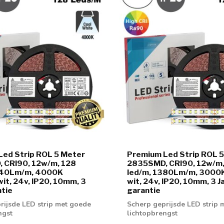
Led Strip ROL 5 Meter
Premium Led Strip ROL 
 CRI90, 12w/m, 128
2835SMD, CRI90, 12w/m,
440Lm/m, 4000K
led/m, 1380Lm/m, 3000
wit, 24v, IP20, 10mm, 3
wit, 24v, IP20, 10mm, 3 J
ntie
garantie
rijsde LED strip met goede
Scherp geprijsde LED strip 
ngst
lichtopbrengst