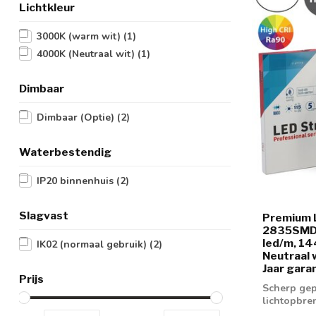
Lichtkleur
3000K (warm wit)
(1)
4000K (Neutraal wit)
(1)
Dimbaar
Dimbaar (Optie)
(2)
Waterbestendig
IP20 binnenhuis
(2)
Slagvast
Premium 
2835SMD,
led/m, 1
IK02 (normaal gebruik)
(2)
Neutraal 
Jaar gara
Prijs
Scherp gep
lichtopbre