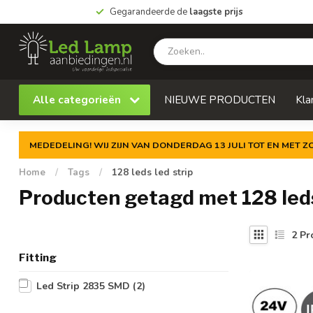
Gegarandeerde de
laagste prijs
Alle categorieën
NIEUWE PRODUCTEN
Kla
MEDEDELING! WIJ ZIJN VAN DONDERDAG 13 JULI TOT EN MET 
Home
/
Tags
/
128 leds led strip
Producten getagd met 128 leds
2
Pr
Fitting
Led Strip 2835 SMD
(2)