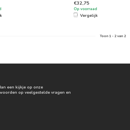
€32,75
d
Op voorraad
jk
Vergelijk
Toon
1
-
2
van 2
dan een kijkje op onze
ntwoorden op veelgestelde vragen en