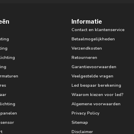
eën
Informatie
Contact en klantenservice
hting
Betaalmogelijkheden
ting
Verzendkosten
lichting
Retourneren
ting
Garantievoorwaarden
armaturen
Veelgestelde vragen
res
Led bespaar berekening
aar
Waarom kiezen voor led?
lichting
Algemene voorwaarden
edpanelen
Privacy Policy
 sensor
Sitemap
rt
Disclaimer