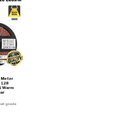
5 Meter
 128
K Warm
aar
met goede