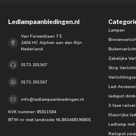
Ledlampaanbiedingen.nl
Categori
Lampen
Van Foreestlaan 7 E
Binnenverlic
2404 HC Alphen aan den Rijn
Nederland
Buitenverlich
Zakelijke Ver
0172-201367
Strip Verlich
Verlichtings
0172-201367
Led-Accessoi
ledspot dimb
info@ledlampaanbiedingen.nl
3-fase railver
KVK nummer:
85011584
Kleurrijke l
BTW-nr met landcode:
NL863468196B01
Ledlamp met
Railspot zwa