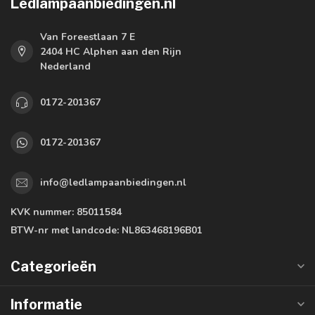
Ledlampaanbiedingen.nl
Van Foreestlaan 7 E
2404 HC Alphen aan den Rijn
Nederland
0172-201367
0172-201367
info@ledlampaanbiedingen.nl
KVK nummer:
85011584
BTW-nr met landcode:
NL863468196B01
Categorieën
Informatie