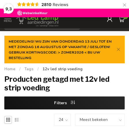
×
2810
Reviews
Gegarandeerde de
laagste prijs
9,3
0
MENU
€
Incl. 21% btw
MEDEDELING! WIJ ZIJN VAN DONDERDAG 13 JULI TOT EN
MET ZONDAG 16 AUGUSTUS OP VAKANTIE / GESLOTEN!
GEBRUIK KORTINGSCODE: > ZOMER2026 < BIJ UW
BESTELLING
Home
/
Tags
/
12v led strip voeding
Producten getagd met 12v led
strip voeding
Filters