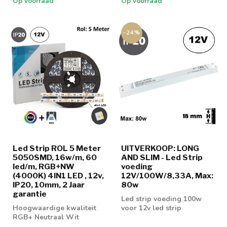
Op voorraad
Op voorraad
-24%
Led Strip ROL 5 Meter
UITVERKOOP: LONG
5050SMD, 16w/m, 60
AND SLIM - Led Strip
led/m, RGB+NW
voeding
(4000K) 4IN1 LED , 12v,
12V/100W/8,33A, Max:
IP20, 10mm, 2 Jaar
80w
garantie
Led strip voeding 100w
Hoogwaardige kwaliteit
voor 12v led strip
RGB+ Neutraal Wit
(4000K) LED Strip met 60