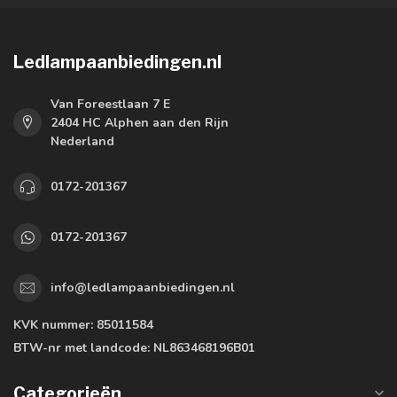
Ledlampaanbiedingen.nl
Van Foreestlaan 7 E
2404 HC Alphen aan den Rijn
Nederland
0172-201367
0172-201367
info@ledlampaanbiedingen.nl
KVK nummer:
85011584
BTW-nr met landcode:
NL863468196B01
Categorieën