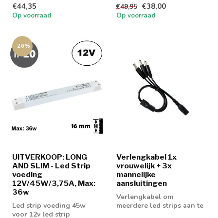
€44,35
€38,00
€49,95
leds per meter
Op voorraad
Op voorraad
-26%
UITVERKOOP: LONG
Verlengkabel 1x
AND SLIM - Led Strip
vrouwelijk + 3x
voeding
mannelijke
12V/45W/3,75A, Max:
aansluitingen
36w
Verlengkabel om
Led strip voeding 45w
meerdere led strips aan te
voor 12v led strip
sluiten