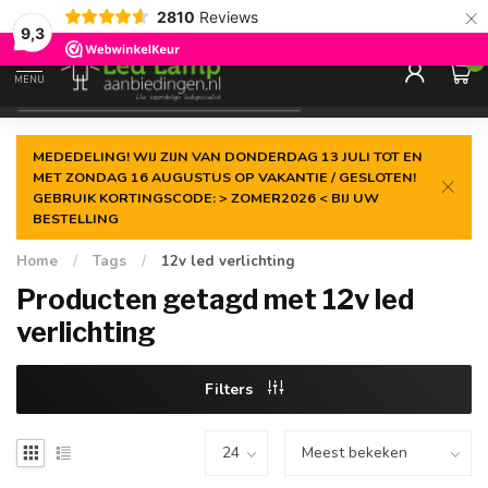
×
2810
Reviews
Gegarandeerde de
laagste prijs
9,3
0
MENU
€
Incl. 21% btw
MEDEDELING! WIJ ZIJN VAN DONDERDAG 13 JULI TOT EN
MET ZONDAG 16 AUGUSTUS OP VAKANTIE / GESLOTEN!
GEBRUIK KORTINGSCODE: > ZOMER2026 < BIJ UW
BESTELLING
Home
/
Tags
/
12v led verlichting
Producten getagd met 12v led
verlichting
Filters