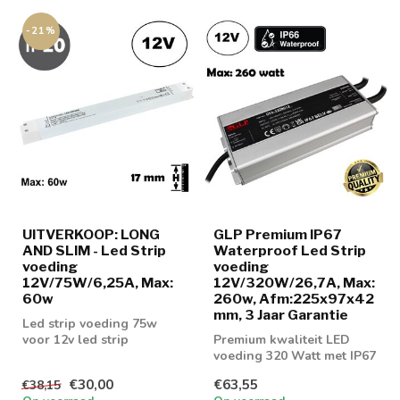
-21%
UITVERKOOP: LONG
GLP Premium IP67
AND SLIM - Led Strip
Waterproof Led Strip
voeding
voeding
12V/75W/6,25A, Max:
12V/320W/26,7A, Max:
60w
260w, Afm:225x97x42
mm, 3 Jaar Garantie
Led strip voeding 75w
voor 12v led strip
Premium kwaliteit LED
voeding 320 Watt met IP67
normering
€30,00
€63,55
€38,15