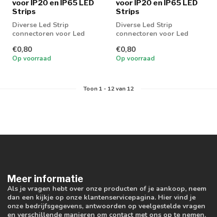
voor IP20 en IP65 LED
voor IP20 en IP65 LED
Strips
Strips
Diverse Led Strip
Diverse Led Strip
connectoren voor Led
connectoren voor Led
strip 10MM RGB Strips
strip 10MM
€0,80
€0,80
Op voorraad
Op voorraad
Toon
1
-
12
van 12
Meer informatie
Als je vragen hebt over onze producten of je aankoop, neem
dan een kijkje op onze klantenservicepagina. Hier vind je
onze bedrijfsgegevens, antwoorden op veelgestelde vragen
en verschillende manieren om contact met ons op te nemen.