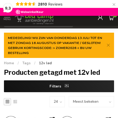
×
2810
Reviews
Gegarandeerde de
laagste prijs
9,3
0
MENU
€
Incl. 21% btw
MEDEDELING! WIJ ZIJN VAN DONDERDAG 13 JULI TOT EN
MET ZONDAG 16 AUGUSTUS OP VAKANTIE / GESLOTEN!
GEBRUIK KORTINGSCODE: > ZOMER2026 < BIJ UW
BESTELLING
Home
/
Tags
/
12v led
Producten getagd met 12v led
Filters