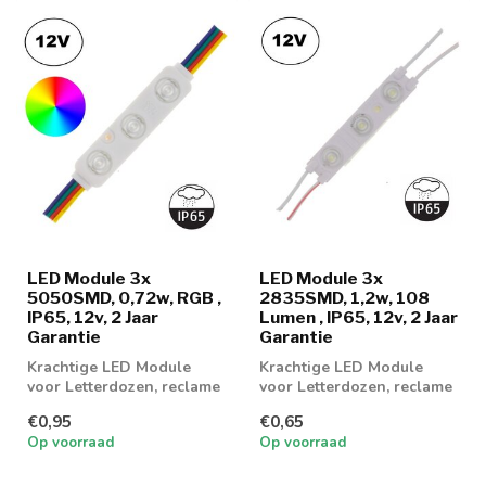
LED Module 3x
LED Module 3x
5050SMD, 0,72w, RGB ,
2835SMD, 1,2w, 108
IP65, 12v, 2 Jaar
Lumen , IP65, 12v, 2 Jaar
Garantie
Garantie
Krachtige LED Module
Krachtige LED Module
voor Letterdozen, reclame
voor Letterdozen, reclame
of vitrinekasten in RGB
of vitrinekasten
€0,95
€0,65
lichtkleu...
Op voorraad
Op voorraad