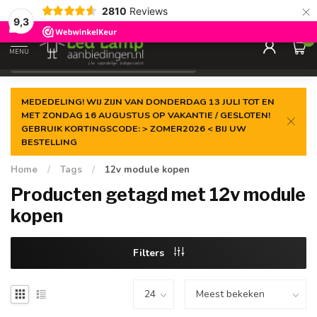
×
2810
Reviews
Gegarandeerde de
laagste prijs
9,3
0
MENU
€
Incl. 21% btw
MEDEDELING! WIJ ZIJN VAN DONDERDAG 13 JULI TOT EN
MET ZONDAG 16 AUGUSTUS OP VAKANTIE / GESLOTEN!
GEBRUIK KORTINGSCODE: > ZOMER2026 < BIJ UW
BESTELLING
Home
/
Tags
/
12v module kopen
Producten getagd met 12v module
kopen
Filters