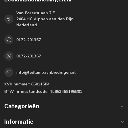
Van Foreestlaan 7 E
2404 HC Alphen aan den Rijn
Nederland
0172-201367
0172-201367
info@ledlampaanbiedingen.nl
KVK nummer:
85011584
BTW-nr met landcode:
NL863468196B01
Categorieën
Informatie