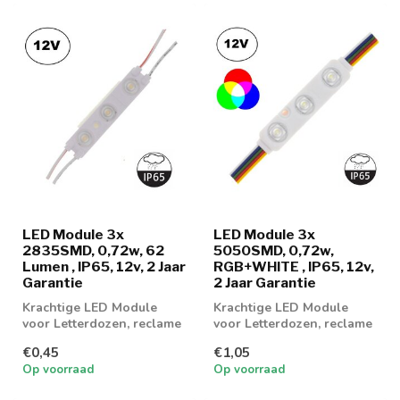
LED Module 3x
LED Module 3x
2835SMD, 0,72w, 62
5050SMD, 0,72w,
Lumen , IP65, 12v, 2 Jaar
RGB+WHITE , IP65, 12v,
Garantie
2 Jaar Garantie
Krachtige LED Module
Krachtige LED Module
voor Letterdozen, reclame
voor Letterdozen, reclame
of vitrinekasten
of vitrinekasten in
€0,45
€1,05
RGB+White lic...
Op voorraad
Op voorraad