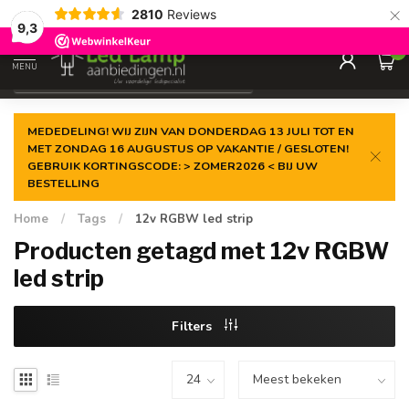
×
2810
Reviews
Gegarandeerde de
laagste prijs
9,3
0
MENU
€
Incl. 21% btw
MEDEDELING! WIJ ZIJN VAN DONDERDAG 13 JULI TOT EN
MET ZONDAG 16 AUGUSTUS OP VAKANTIE / GESLOTEN!
GEBRUIK KORTINGSCODE: > ZOMER2026 < BIJ UW
BESTELLING
Home
/
Tags
/
12v RGBW led strip
Producten getagd met 12v RGBW
led strip
Filters