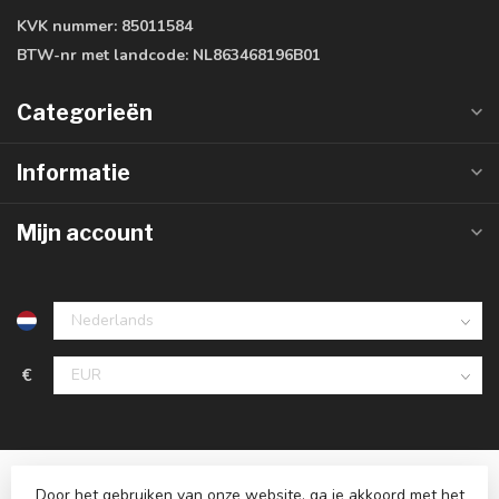
KVK nummer:
85011584
BTW-nr met landcode:
NL863468196B01
Categorieën
Informatie
Mijn account
€
Door het gebruiken van onze website, ga je akkoord met het