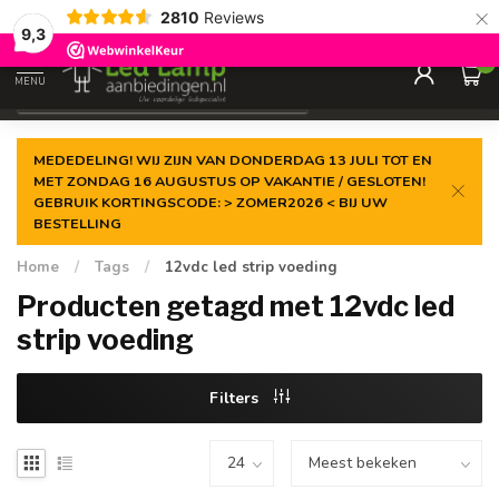
×
2810
Reviews
Gegarandeerde de
laagste prijs
9,3
0
MENU
€
Incl. 21% btw
MEDEDELING! WIJ ZIJN VAN DONDERDAG 13 JULI TOT EN
MET ZONDAG 16 AUGUSTUS OP VAKANTIE / GESLOTEN!
GEBRUIK KORTINGSCODE: > ZOMER2026 < BIJ UW
BESTELLING
Home
/
Tags
/
12vdc led strip voeding
Producten getagd met 12vdc led
strip voeding
Filters