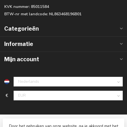
KVK nummer:
85011584
BTW-nr met landcode:
NL863468196B01
Categorieën
Informatie
Mijn account
€
Door het gebruiken van onze website, ga je akkoord met het