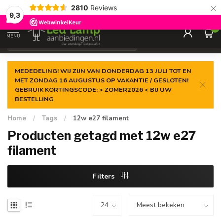
×
2810
Reviews
Gegarandeerde de
laagste prijs
9,3
0
MENU
€
Incl. 21% btw
MEDEDELING! WIJ ZIJN VAN DONDERDAG 13 JULI TOT EN
MET ZONDAG 16 AUGUSTUS OP VAKANTIE / GESLOTEN!
GEBRUIK KORTINGSCODE: > ZOMER2026 < BIJ UW
BESTELLING
Home
/
Tags
/
12w e27 filament
Producten getagd met 12w e27
filament
Filters