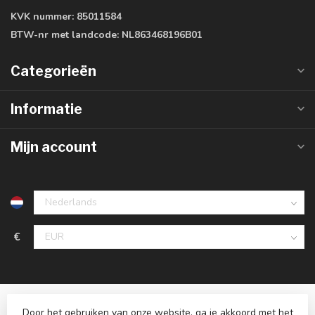
KVK nummer:
85011584
BTW-nr met landcode:
NL863468196B01
Categorieën
Informatie
Mijn account
€
Door het gebruiken van onze website, ga je akkoord met het