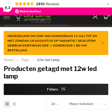
×
2810
Reviews
Gegarandeerde de
laagste prijs
9,3
0
MENU
€
Incl. 21% btw
MEDEDELING! WIJ ZIJN VAN DONDERDAG 13 JULI TOT EN
MET ZONDAG 16 AUGUSTUS OP VAKANTIE / GESLOTEN!
GEBRUIK KORTINGSCODE: > ZOMER2026 < BIJ UW
BESTELLING
Home
/
Tags
/
12w led lamp
Producten getagd met 12w led
lamp
Filters