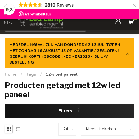
×
2810
Reviews
Gegarandeerde de
laagste prijs
9,3
0
MENU
€
Incl. 21% btw
MEDEDELING! WIJ ZIJN VAN DONDERDAG 13 JULI TOT EN
MET ZONDAG 16 AUGUSTUS OP VAKANTIE / GESLOTEN!
GEBRUIK KORTINGSCODE: > ZOMER2026 < BIJ UW
BESTELLING
Home
/
Tags
/
12w led paneel
Producten getagd met 12w led
paneel
Filters