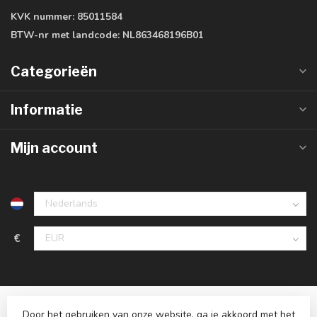
KVK nummer:
85011584
BTW-nr met landcode:
NL863468196B01
Categorieën
Informatie
Mijn account
€
Door het gebruiken van onze website, ga je akkoord met het