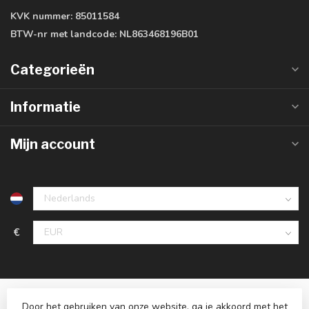
KVK nummer:
85011584
BTW-nr met landcode:
NL863468196B01
Categorieën
Informatie
Mijn account
€
Door het gebruiken van onze website, ga je akkoord met het