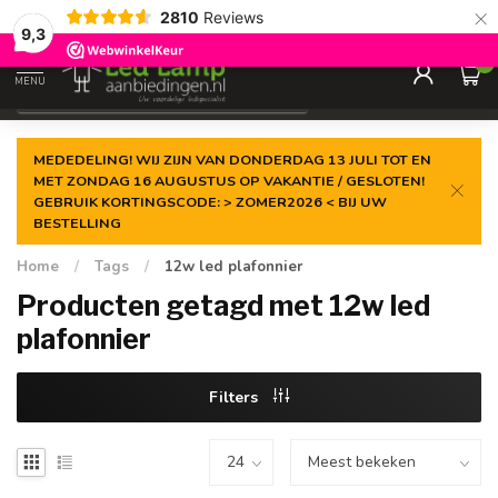
×
2810
Reviews
Gegarandeerde de
laagste prijs
9,3
0
MENU
€
Incl. 21% btw
MEDEDELING! WIJ ZIJN VAN DONDERDAG 13 JULI TOT EN
MET ZONDAG 16 AUGUSTUS OP VAKANTIE / GESLOTEN!
GEBRUIK KORTINGSCODE: > ZOMER2026 < BIJ UW
BESTELLING
Home
/
Tags
/
12w led plafonnier
Producten getagd met 12w led
plafonnier
Filters