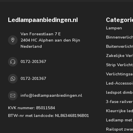
Ledlampaanbiedingen.nl
Categori
Lampen
Van Foreestlaan 7 E
Binnenverlic
2404 HC Alphen aan den Rijn
Nederland
Buitenverlich
Zakelijke Ver
0172-201367
Strip Verlich
Verlichtings
0172-201367
Led-Accessoi
ledspot dimb
info@ledlampaanbiedingen.nl
3-fase railver
KVK nummer:
85011584
Kleurrijke l
BTW-nr met landcode:
NL863468196B01
Ledlamp met
Railspot zwa