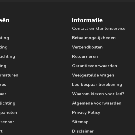
eën
Informatie
Contact en klantenservice
hting
Betaalmogelijkheden
ting
Verzendkosten
lichting
Retourneren
ting
Garantievoorwaarden
armaturen
Veelgestelde vragen
res
Led bespaar berekening
aar
Waarom kiezen voor led?
lichting
Algemene voorwaarden
edpanelen
Privacy Policy
 sensor
Sitemap
rt
Disclaimer