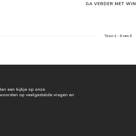
GA VERDER MET WIN
Toon
1
-
0
van 0
dan een kijkje op onze
ntwoorden op veelgestelde vragen en