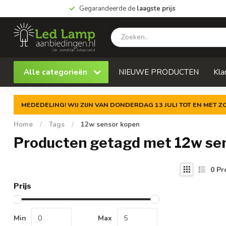
Gegarandeerde de
laagste prijs
Alle categorieën
NIEUWE PRODUCTEN
Kla
MEDEDELING! WIJ ZIJN VAN DONDERDAG 13 JULI TOT EN MET 
Home
/
Tags
/
12w sensor kopen
Producten getagd met 12w se
0
Pr
Prijs
Min
Max