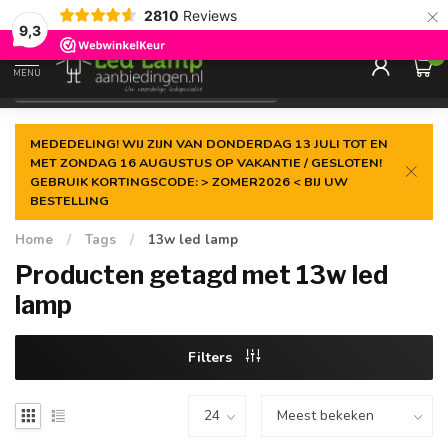
×
2810
Reviews
Gegarandeerde de
laagste prijs
9,3
0
MENU
€
Incl. 21% btw
MEDEDELING! WIJ ZIJN VAN DONDERDAG 13 JULI TOT EN
MET ZONDAG 16 AUGUSTUS OP VAKANTIE / GESLOTEN!
GEBRUIK KORTINGSCODE: > ZOMER2026 < BIJ UW
BESTELLING
Home
/
Tags
/
13w led lamp
Producten getagd met 13w led
lamp
Filters