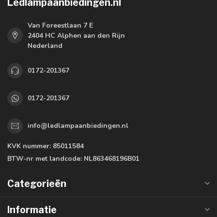
Ledlampaanbiedingen.nl
Van Foreestlaan 7 E
2404 HC Alphen aan den Rijn
Nederland
0172-201367
0172-201367
info@ledlampaanbiedingen.nl
KVK nummer:
85011584
BTW-nr met landcode:
NL863468196B01
Categorieën
Informatie