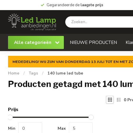
Gegarandeerde de
laagste prijs
Alle categorieën
NIEUWE PRODUCTEN
Kla
MEDEDELING! WIJ ZIJN VAN DONDERDAG 13 JULI TOT EN MET 
Home
/
Tags
/
140 lume led tube
Producten getagd met 140 lum
0
Pr
Prijs
Min
Max