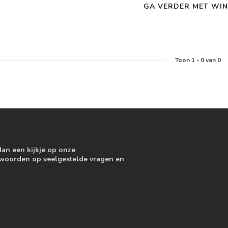
GA VERDER MET WIN
Toon
1
-
0
van 0
dan een kijkje op onze
ntwoorden op veelgestelde vragen en