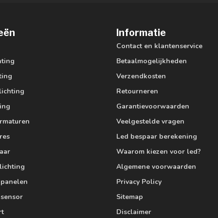
eën
Informatie
Contact en klantenservice
hting
Betaalmogelijkheden
ting
Verzendkosten
lichting
Retourneren
ting
Garantievoorwaarden
armaturen
Veelgestelde vragen
res
Led bespaar berekening
aar
Waarom kiezen voor led?
lichting
Algemene voorwaarden
edpanelen
Privacy Policy
 sensor
Sitemap
rt
Disclaimer