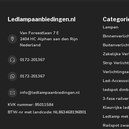
Ledlampaanbiedingen.nl
Categori
Lampen
Van Foreestlaan 7 E
Binnenverlic
2404 HC Alphen aan den Rijn
Nederland
Buitenverlich
Zakelijke Ver
0172-201367
Strip Verlich
Verlichtings
0172-201367
Led-Accessoi
ledspot dimb
info@ledlampaanbiedingen.nl
3-fase railver
KVK nummer:
85011584
Kleurrijke l
BTW-nr met landcode:
NL863468196B01
Ledlamp met
Railspot zwa