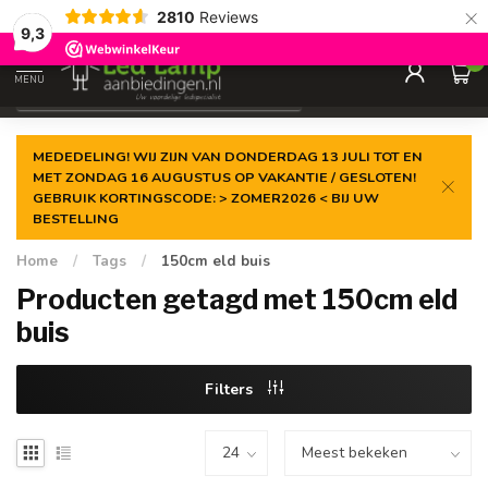
×
2810
Reviews
Gegarandeerde de
laagste prijs
9,3
0
MENU
€
Incl. 21% btw
MEDEDELING! WIJ ZIJN VAN DONDERDAG 13 JULI TOT EN
MET ZONDAG 16 AUGUSTUS OP VAKANTIE / GESLOTEN!
GEBRUIK KORTINGSCODE: > ZOMER2026 < BIJ UW
BESTELLING
Home
/
Tags
/
150cm eld buis
Producten getagd met 150cm eld
buis
Filters