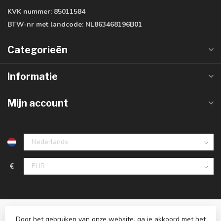
KVK nummer:
85011584
BTW-nr met landcode:
NL863468196B01
Categorieën
Informatie
Mijn account
€
Door het gebruiken van onze website, ga je akkoord met het