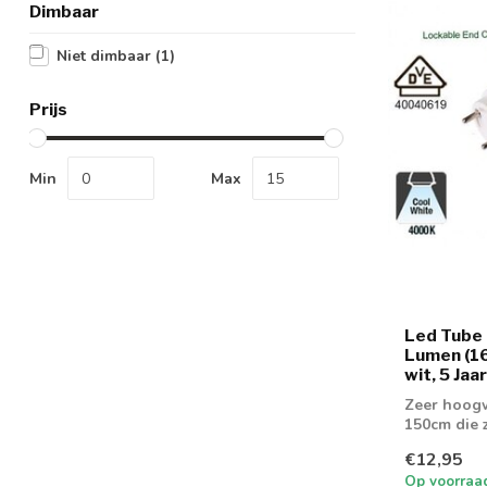
Dimbaar
Niet dimbaar
(1)
Prijs
Min
Max
Led Tube
Lumen (1
wit, 5 Jaa
Zeer hoogw
150cm die z
hoogt...
€12,95
Op voorraa