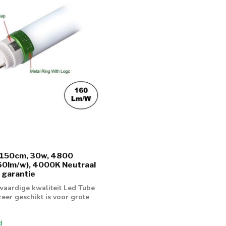
 150cm, 30w, 4800
60lm/w), 4000K Neutraal
r garantie
aardige kwaliteit Led Tube
eer geschikt is voor grote
d