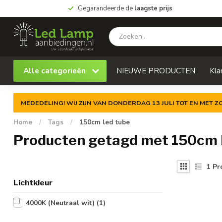
Gegarandeerde de
laagste prijs
Alle categorieën
NIEUWE PRODUCTEN
Kla
MEDEDELING! WIJ ZIJN VAN DONDERDAG 13 JULI TOT EN MET 
Home
/
Tags
/
150cm led tube
Producten getagd met 150cm 
1
Pr
Lichtkleur
4000K (Neutraal wit)
(1)