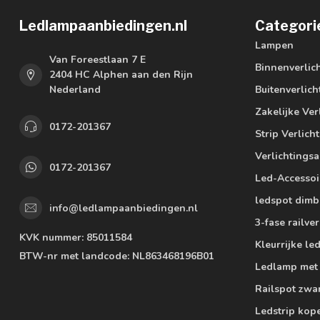
Ledlampaanbiedingen.nl
Categori
Lampen
Van Foreestlaan 7 E
Binnenverlic
2404 HC Alphen aan den Rijn
Nederland
Buitenverlich
Zakelijke Ver
0172-201367
Strip Verlich
Verlichtings
0172-201367
Led-Accessoi
ledspot dimb
info@ledlampaanbiedingen.nl
3-fase railver
KVK nummer:
85011584
Kleurrijke l
BTW-nr met landcode:
NL863468196B01
Ledlamp met
Railspot zwa
Ledstrip kop