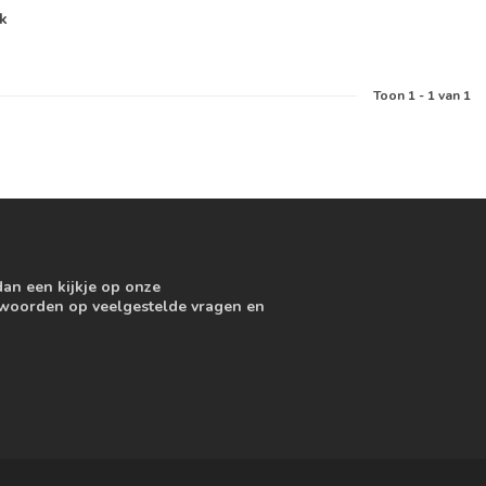
jk
Toon
1
-
1
van 1
dan een kijkje op onze
ntwoorden op veelgestelde vragen en