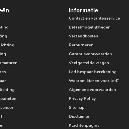
eën
Informatie
Contact en klantenservice
hting
Betaalmogelijkheden
ting
Verzendkosten
lichting
Retourneren
ting
Garantievoorwaarden
armaturen
Veelgestelde vragen
res
Led bespaar berekening
aar
Waarom kiezen voor led?
lichting
Algemene voorwaarden
edpanelen
Privacy Policy
 sensor
Sitemap
rt
Disclaimer
en
Klachtenpagina