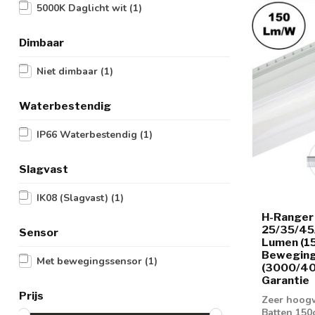
5000K Daglicht wit
(1)
Dimbaar
Niet dimbaar
(1)
Waterbestendig
IP66 Waterbestendig
(1)
Slagvast
IK08 (Slagvast)
(1)
H-Ranger
25/35/45
Sensor
Lumen (1
Beweging
Met bewegingssensor
(1)
(3000/400
Garantie
Prijs
Zeer hoogw
Batten 150