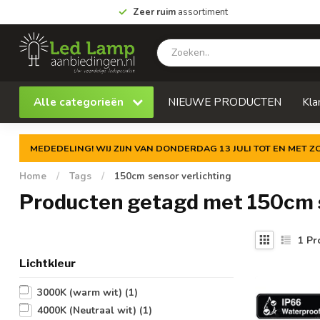
Zeer ruim
assortiment
Alle categorieën
NIEUWE PRODUCTEN
Kla
MEDEDELING! WIJ ZIJN VAN DONDERDAG 13 JULI TOT EN MET 
Home
/
Tags
/
150cm sensor verlichting
Producten getagd met 150cm s
1
Pr
Lichtkleur
3000K (warm wit)
(1)
4000K (Neutraal wit)
(1)