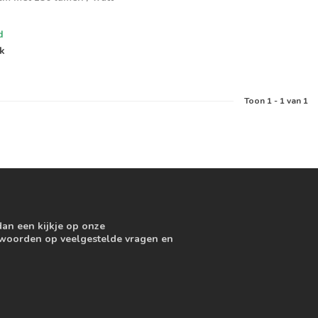
met...
d
jk
Toon
1
-
1
van 1
dan een kijkje op onze
ntwoorden op veelgestelde vragen en