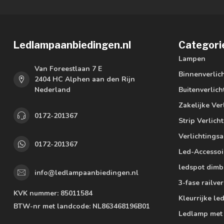
Ledlampaanbiedingen.nl
Categori
Lampen
Van Foreestlaan 7 E
Binnenverlic
2404 HC Alphen aan den Rijn
Nederland
Buitenverlich
Zakelijke Ver
0172-201367
Strip Verlich
Verlichtings
0172-201367
Led-Accessoi
ledspot dimb
info@ledlampaanbiedingen.nl
3-fase railver
KVK nummer:
85011584
Kleurrijke l
BTW-nr met landcode:
NL863468196B01
Ledlamp met