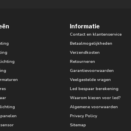
eën
Informatie
Contact en klantenservice
hting
Betaalmogelijkheden
ting
Verzendkosten
lichting
Retourneren
ting
Garantievoorwaarden
armaturen
Veelgestelde vragen
res
Led bespaar berekening
aar
Waarom kiezen voor led?
lichting
Algemene voorwaarden
edpanelen
Privacy Policy
 sensor
Sitemap