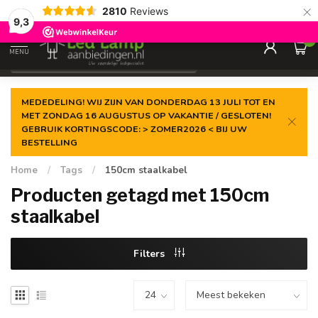
×
2810
Reviews
Gegarandeerde de
laagste prijs
9,3
0
MENU
€
Incl. 21% btw
MEDEDELING! WIJ ZIJN VAN DONDERDAG 13 JULI TOT EN
MET ZONDAG 16 AUGUSTUS OP VAKANTIE / GESLOTEN!
GEBRUIK KORTINGSCODE: > ZOMER2026 < BIJ UW
BESTELLING
Home
/
Tags
/
150cm staalkabel
Producten getagd met 150cm
staalkabel
Filters