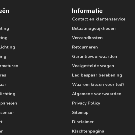
eën
Informatie
Contact en klantenservice
hting
Betaalmogelijkheden
ting
Verzendkosten
lichting
Retourneren
ting
Garantievoorwaarden
armaturen
Veelgestelde vragen
res
Led bespaar berekening
aar
Waarom kiezen voor led?
lichting
Algemene voorwaarden
edpanelen
Privacy Policy
 sensor
Sitemap
rt
Disclaimer
en
Klachtenpagina