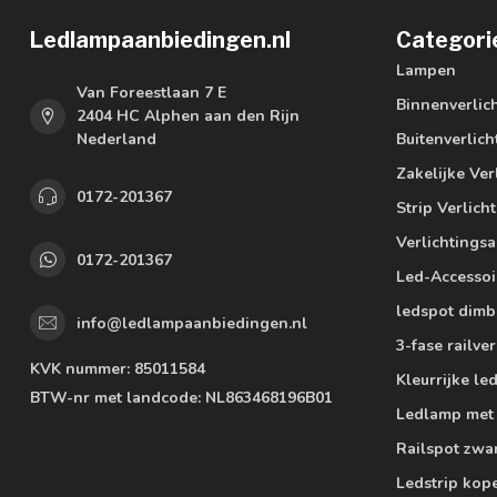
Ledlampaanbiedingen.nl
Categori
Lampen
Van Foreestlaan 7 E
Binnenverlic
2404 HC Alphen aan den Rijn
Nederland
Buitenverlich
Zakelijke Ver
0172-201367
Strip Verlich
Verlichtings
0172-201367
Led-Accessoi
ledspot dimb
info@ledlampaanbiedingen.nl
3-fase railver
KVK nummer:
85011584
Kleurrijke l
BTW-nr met landcode:
NL863468196B01
Ledlamp met
Railspot zwa
Ledstrip kop