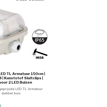
LED TL Armatuur 150cm |
8 | Kunststof Sluitclips |
voor 2 LED Buizen
geprijsde LED TL Armatuur
 dubbel buis
d