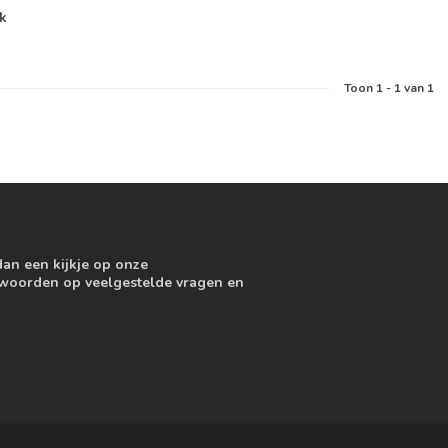
jk
Toon
1
-
1
van 1
dan een kijkje op onze
ntwoorden op veelgestelde vragen en