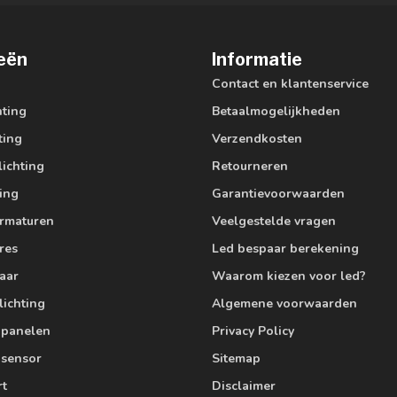
eën
Informatie
Contact en klantenservice
hting
Betaalmogelijkheden
ting
Verzendkosten
lichting
Retourneren
ting
Garantievoorwaarden
armaturen
Veelgestelde vragen
res
Led bespaar berekening
aar
Waarom kiezen voor led?
lichting
Algemene voorwaarden
edpanelen
Privacy Policy
 sensor
Sitemap
rt
Disclaimer