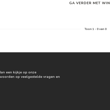
GA VERDER MET WIN
Toon
1
-
0
van 0
dan een kijkje op onze
ntwoorden op veelgestelde vragen en