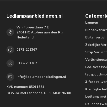
Ledlampaanbiedingen.nl
Categori
Lampen
Van Foreestlaan 7 E
Binnenverlic
2404 HC Alphen aan den Rijn
Nederland
Buitenverlich
Zakelijke Ver
0172-201367
Strip Verlich
Verlichtings
0172-201367
Led-Accessoi
ledspot dimb
info@ledlampaanbiedingen.nl
3-fase railver
KVK nummer:
85011584
Kleurrijke l
BTW-nr met landcode:
NL863468196B01
Ledlamp met
Railspot zwa