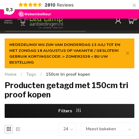
×
2810
Reviews
Gegarandeerde de
laagste prijs
9,3
0
MENU
€
Incl. 21% btw
MEDEDELING! WIJ ZIJN VAN DONDERDAG 13 JULI TOT EN
MET ZONDAG 16 AUGUSTUS OP VAKANTIE / GESLOTEN!
GEBRUIK KORTINGSCODE: > ZOMER2026 < BIJ UW
BESTELLING
Home
/
Tags
/
150cm tri proof kopen
Producten getagd met 150cm tri
proof kopen
Filters