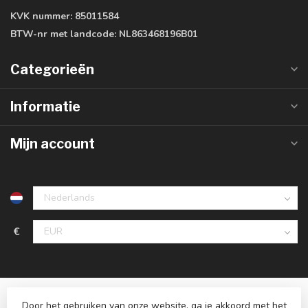
KVK nummer:
85011584
BTW-nr met landcode:
NL863468196B01
Categorieën
Informatie
Mijn account
€
Door het gebruiken van onze website, ga je akkoord met het