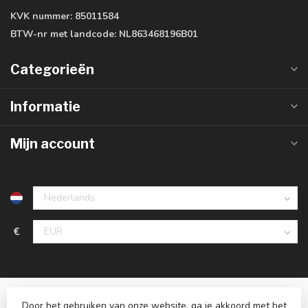
KVK nummer:
85011584
BTW-nr met landcode:
NL863468196B01
Categorieën
Informatie
Mijn account
€
Door het gebruiken van onze website, ga je akkoord met het