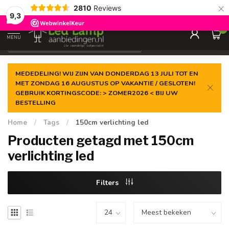
×
2810
Reviews
Gegarandeerde de
laagste prijs
9,3
0
MENU
€
Incl. 21% btw
MEDEDELING! WIJ ZIJN VAN DONDERDAG 13 JULI TOT EN
MET ZONDAG 16 AUGUSTUS OP VAKANTIE / GESLOTEN!
GEBRUIK KORTINGSCODE: > ZOMER2026 < BIJ UW
BESTELLING
Home
/
Tags
/
150cm verlichting led
Producten getagd met 150cm
verlichting led
Filters