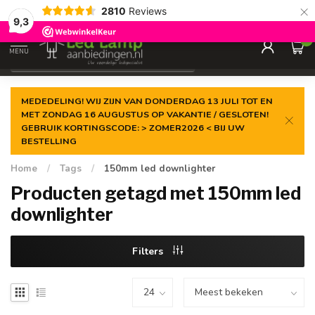
×
2810
Reviews
Gegarandeerde de
laagste prijs
9,3
0
MENU
€
Incl. 21% btw
MEDEDELING! WIJ ZIJN VAN DONDERDAG 13 JULI TOT EN
MET ZONDAG 16 AUGUSTUS OP VAKANTIE / GESLOTEN!
GEBRUIK KORTINGSCODE: > ZOMER2026 < BIJ UW
BESTELLING
Home
/
Tags
/
150mm led downlighter
Producten getagd met 150mm led
downlighter
Filters