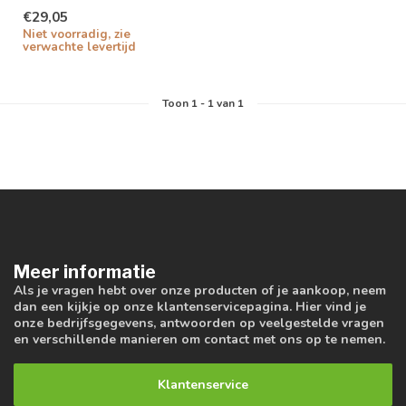
instelbaar in 4 lichtkleuren
€29,05
Niet voorradig, zie
verwachte levertijd
Toon
1
-
1
van 1
Meer informatie
Als je vragen hebt over onze producten of je aankoop, neem
dan een kijkje op onze klantenservicepagina. Hier vind je
onze bedrijfsgegevens, antwoorden op veelgestelde vragen
en verschillende manieren om contact met ons op te nemen.
Klantenservice