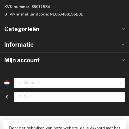
KVK nummer:
85011584
BTW-nr met landcode:
NL863468196B01
Categorieën
Informatie
Mijn account
€
Door het gebruiken van onze website, ga je akkoord met het