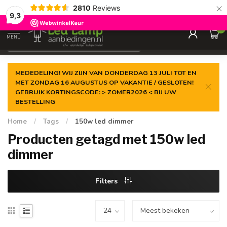
×
2810
Reviews
Gegarandeerde de
laagste prijs
9,3
0
MENU
€
Incl. 21% btw
MEDEDELING! WIJ ZIJN VAN DONDERDAG 13 JULI TOT EN
MET ZONDAG 16 AUGUSTUS OP VAKANTIE / GESLOTEN!
GEBRUIK KORTINGSCODE: > ZOMER2026 < BIJ UW
BESTELLING
Home
/
Tags
/
150w led dimmer
Producten getagd met 150w led
dimmer
Filters