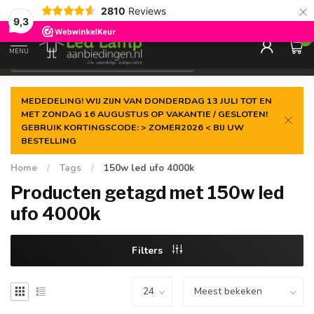
×
2810
Reviews
Gegarandeerde de
laagste prijs
9,3
0
MENU
€
Incl. 21% btw
MEDEDELING! WIJ ZIJN VAN DONDERDAG 13 JULI TOT EN
MET ZONDAG 16 AUGUSTUS OP VAKANTIE / GESLOTEN!
GEBRUIK KORTINGSCODE: > ZOMER2026 < BIJ UW
BESTELLING
Home
/
Tags
/
150w led ufo 4000k
Producten getagd met 150w led
ufo 4000k
Filters