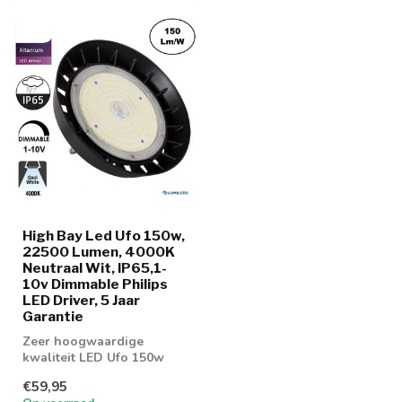
High Bay Led Ufo 150w,
22500 Lumen, 4000K
Neutraal Wit, IP65,1-
10v Dimmable Philips
LED Driver, 5 Jaar
Garantie
Zeer hoogwaardige
kwaliteit LED Ufo 150w
lamp met 160 lumen per
€59,95
watt. Geschikt v...