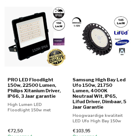
PRO LED Floodlight
Samsung High Bay Led
150w, 22500 Lumen,
Ufo 150w, 21750
Philips Xitanium Driver,
Lumen, 4000K
IP66, 3 Jaar garantie
Neutraal Wit, IP65,
Lifud Driver, Dimbaar, 5
High Lumen LED
Jaar Garantie
Floodlight 150w met
22500 Lumen
Hoogwaardige kwaliteit
LED Ufo High Bay 150w
met Samsung leds
€72,50
€103,95
145lm/w en 1-10v d...