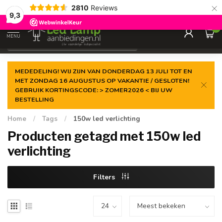
×
2810
Reviews
Gegarandeerde de
laagste prijs
9,3
0
MENU
€
Incl. 21% btw
MEDEDELING! WIJ ZIJN VAN DONDERDAG 13 JULI TOT EN
MET ZONDAG 16 AUGUSTUS OP VAKANTIE / GESLOTEN!
GEBRUIK KORTINGSCODE: > ZOMER2026 < BIJ UW
BESTELLING
Home
/
Tags
/
150w led verlichting
Producten getagd met 150w led
verlichting
Filters