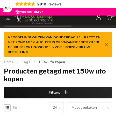
×
2810
Reviews
Gegarandeerde de
laagste prijs
9,3
0
MENU
€
Incl. 21% btw
MEDEDELING! WIJ ZIJN VAN DONDERDAG 13 JULI TOT EN
MET ZONDAG 16 AUGUSTUS OP VAKANTIE / GESLOTEN!
GEBRUIK KORTINGSCODE: > ZOMER2026 < BIJ UW
BESTELLING
Home
/
Tags
/
150w ufo kopen
Producten getagd met 150w ufo
kopen
Filters