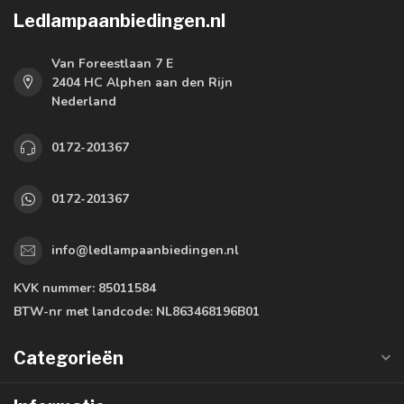
Ledlampaanbiedingen.nl
Van Foreestlaan 7 E
2404 HC Alphen aan den Rijn
Nederland
0172-201367
0172-201367
info@ledlampaanbiedingen.nl
KVK nummer:
85011584
BTW-nr met landcode:
NL863468196B01
Categorieën