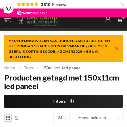
×
2810
Reviews
Gegarandeerde de
laagste prijs
9,3
0
MENU
€
Incl. 21% btw
MEDEDELING! WIJ ZIJN VAN DONDERDAG 13 JULI TOT EN
MET ZONDAG 16 AUGUSTUS OP VAKANTIE / GESLOTEN!
GEBRUIK KORTINGSCODE: > ZOMER2026 < BIJ UW
BESTELLING
Home
/
Tags
/
150x11cm led paneel
Producten getagd met 150x11cm
led paneel
Filters