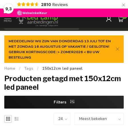
×
2810
Reviews
Gegarandeerde de
laagste prijs
9,3
0
MENU
€
Incl. 21% btw
MEDEDELING! WIJ ZIJN VAN DONDERDAG 13 JULI TOT EN
MET ZONDAG 16 AUGUSTUS OP VAKANTIE / GESLOTEN!
GEBRUIK KORTINGSCODE: > ZOMER2026 < BIJ UW
BESTELLING
Home
/
Tags
/
150x12cm led paneel
Producten getagd met 150x12cm
led paneel
Filters