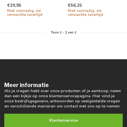
van Philips LED Driver
€39,95
€56,25
Niet voorradig, zie
Niet voorradig, zie
verwachte levertijd
verwachte levertijd
Toon
1
-
2
van 2
Meer informatie
Als je vragen hebt over onze producten of je aankoop, neem
dan een kijkje op onze klantenservicepagina. Hier vind je
onze bedrijfsgegevens, antwoorden op veelgestelde vragen
en verschillende manieren om contact met ons op te nemen.
Klantenservice