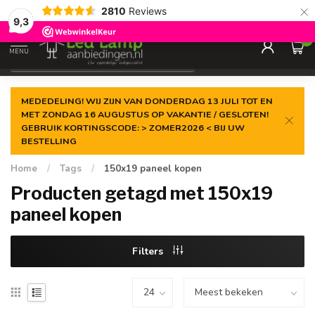
×
2810
Reviews
Zeer ruim
assortiment
9,3
0
MENU
€
Incl. 21% btw
MEDEDELING! WIJ ZIJN VAN DONDERDAG 13 JULI TOT EN
MET ZONDAG 16 AUGUSTUS OP VAKANTIE / GESLOTEN!
GEBRUIK KORTINGSCODE: > ZOMER2026 < BIJ UW
BESTELLING
Home
/
Tags
/
150x19 paneel kopen
Producten getagd met 150x19
paneel kopen
Filters