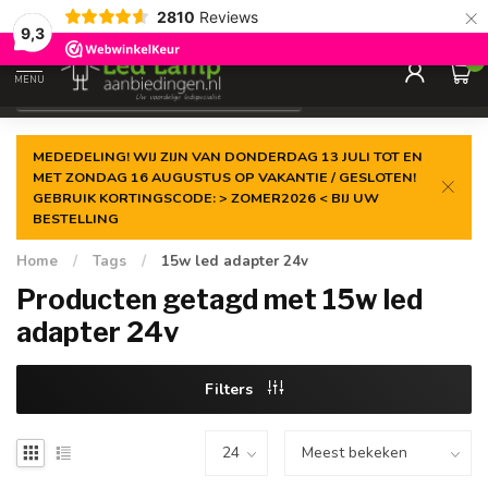
×
2810
Reviews
Gegarandeerde de
laagste prijs
9,3
0
MENU
€
Incl. 21% btw
MEDEDELING! WIJ ZIJN VAN DONDERDAG 13 JULI TOT EN
MET ZONDAG 16 AUGUSTUS OP VAKANTIE / GESLOTEN!
GEBRUIK KORTINGSCODE: > ZOMER2026 < BIJ UW
BESTELLING
Home
/
Tags
/
15w led adapter 24v
Producten getagd met 15w led
adapter 24v
Filters