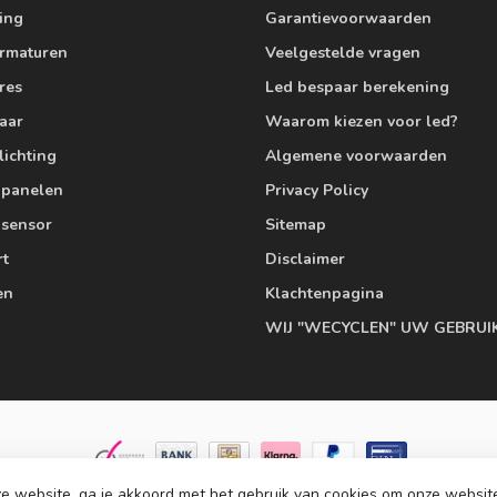
ting
Garantievoorwaarden
armaturen
Veelgestelde vragen
res
Led bespaar berekening
aar
Waarom kiezen voor led?
lichting
Algemene voorwaarden
edpanelen
Privacy Policy
 sensor
Sitemap
rt
Disclaimer
en
Klachtenpagina
WIJ "WECYCLEN" UW GEBRUI
e website, ga je akkoord met het gebruik van cookies om onze websit