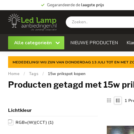
Gegarandeerde de
laagste prijs
Alle categorieën
NIEUWE PRODUCTEN
Kla
MEDEDELING! WIJ ZIJN VAN DONDERDAG 13 JULI TOT EN MET 
Home
/
Tags
/
15w prikspot kopen
Producten getagd met 15w pri
1
Pr
Lichtkleur
RGB+(W)(CCT)
(1)