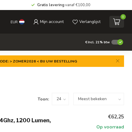
Gratis levering
vanaf €100,00
0
Mijn account
Verlanglijst
EUR
€
Incl. 21% btw
ODE: > ZOMER2026 < BIJ UW BESTELLING
Toon:
€62,25
.4Ghz, 1200 Lumen,
Op voorraad