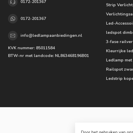
0172-201367
Strip Verlich
Verlichtings
0172-201367
Led-Accessoi
ledspot dimb
info@ledlampaanbiedingen.nl
3-fase railver
KVK nummer:
85011584
Kleurrijke l
BTW-nr met landcode:
NL863468196B01
Ledlamp met
Railspot zwa
Ledstrip kop
Door het gebruiken van onz