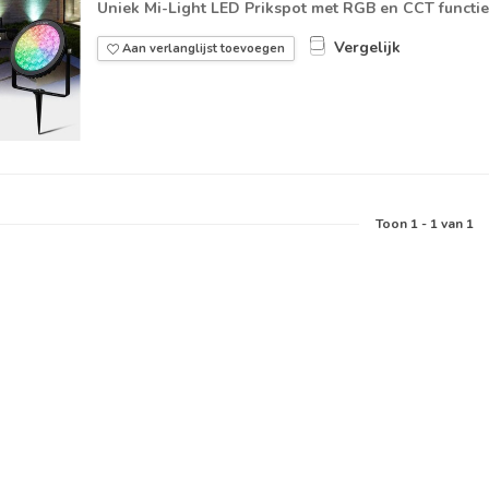
Uniek Mi-Light LED Prikspot met RGB en CCT functie
Vergelijk
Aan verlanglijst toevoegen
Toon
1
-
1
van 1