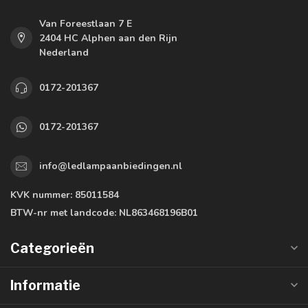
Van Foreestlaan 7 E
2404 HC Alphen aan den Rijn
Nederland
0172-201367
0172-201367
info@ledlampaanbiedingen.nl
KVK nummer:
85011584
BTW-nr met landcode:
NL863468196B01
Categorieën
Informatie