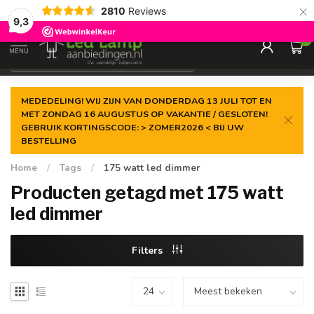
×
2810
Reviews
Gegarandeerde de
laagste prijs
9,3
0
MENU
€
Incl. 21% btw
MEDEDELING! WIJ ZIJN VAN DONDERDAG 13 JULI TOT EN
MET ZONDAG 16 AUGUSTUS OP VAKANTIE / GESLOTEN!
GEBRUIK KORTINGSCODE: > ZOMER2026 < BIJ UW
BESTELLING
Home
/
Tags
/
175 watt led dimmer
Producten getagd met 175 watt
led dimmer
Filters