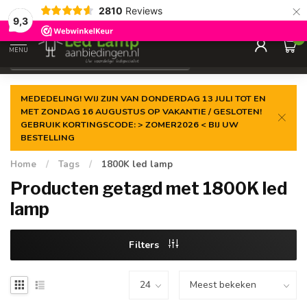
×
2810
Reviews
Gegarandeerde de
laagste prijs
9,3
0
MENU
€
Incl. 21% btw
MEDEDELING! WIJ ZIJN VAN DONDERDAG 13 JULI TOT EN
MET ZONDAG 16 AUGUSTUS OP VAKANTIE / GESLOTEN!
GEBRUIK KORTINGSCODE: > ZOMER2026 < BIJ UW
BESTELLING
Home
/
Tags
/
1800K led lamp
Producten getagd met 1800K led
lamp
Filters