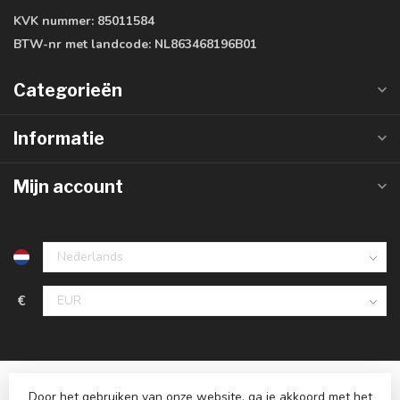
KVK nummer:
85011584
BTW-nr met landcode:
NL863468196B01
Categorieën
Informatie
Mijn account
€
Door het gebruiken van onze website, ga je akkoord met het