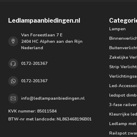
Ledlampaanbiedingen.nl
Categori
Lampen
Van Foreestlaan 7 E
Binnenverlic
2404 HC Alphen aan den Rijn
Nederland
Buitenverlich
Zakelijke Ver
0172-201367
Strip Verlich
Verlichtings
0172-201367
Led-Accessoi
ledspot dimb
info@ledlampaanbiedingen.nl
3-fase railver
KVK nummer:
85011584
Kleurrijke l
BTW-nr met landcode:
NL863468196B01
Ledlamp met
Railspot zwa