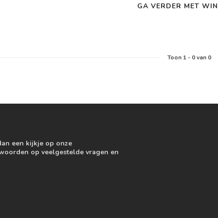
GA VERDER MET WIN
Toon
1
-
0
van 0
dan een kijkje op onze
ntwoorden op veelgestelde vragen en