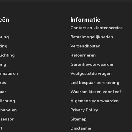
eën
Informatie
Contact en klantenservice
hting
Betaalmogelijkheden
ting
Verzendkosten
lichting
Retourneren
ting
Garantievoorwaarden
armaturen
Veelgestelde vragen
res
Led bespaar berekening
aar
Waarom kiezen voor led?
lichting
Algemene voorwaarden
edpanelen
Privacy Policy
 sensor
Sitemap
rt
Disclaimer