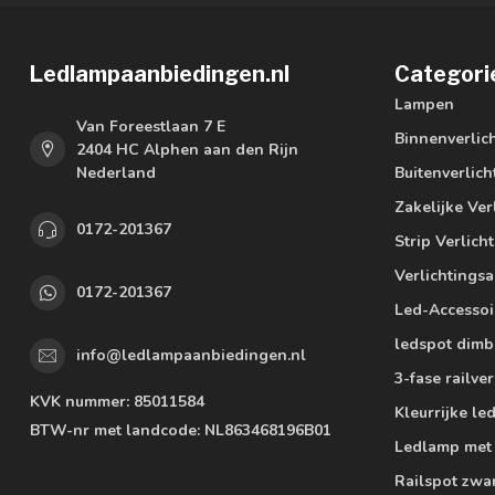
Ledlampaanbiedingen.nl
Categori
Lampen
Van Foreestlaan 7 E
Binnenverlic
2404 HC Alphen aan den Rijn
Nederland
Buitenverlich
Zakelijke Ver
0172-201367
Strip Verlich
Verlichtings
0172-201367
Led-Accessoi
ledspot dimb
info@ledlampaanbiedingen.nl
3-fase railver
KVK nummer:
85011584
Kleurrijke l
BTW-nr met landcode:
NL863468196B01
Ledlamp met
Railspot zwa