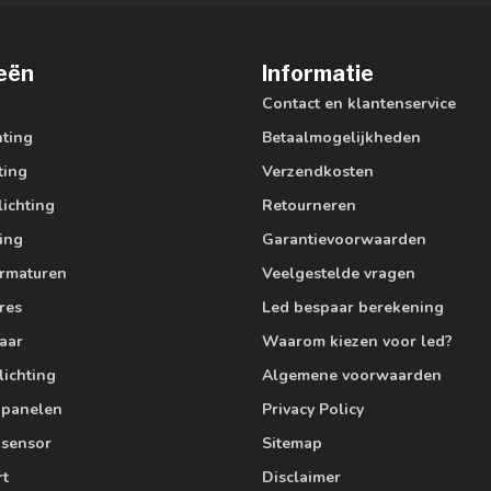
eën
Informatie
Contact en klantenservice
hting
Betaalmogelijkheden
ting
Verzendkosten
lichting
Retourneren
ting
Garantievoorwaarden
armaturen
Veelgestelde vragen
res
Led bespaar berekening
aar
Waarom kiezen voor led?
lichting
Algemene voorwaarden
edpanelen
Privacy Policy
 sensor
Sitemap
rt
Disclaimer