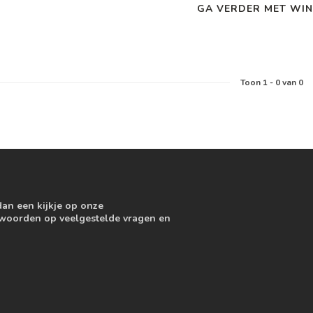
GA VERDER MET WIN
Toon
1
-
0
van 0
dan een kijkje op onze
ntwoorden op veelgestelde vragen en